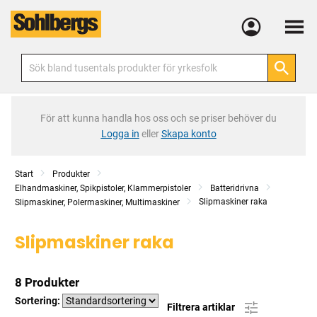
Meny
För att kunna handla hos oss och se priser behöver du
Logga in
eller
Skapa konto
Start
Produkter
Elhandmaskiner, Spikpistoler, Klammerpistoler
Batteridrivna
Slipmaskiner raka
Slipmaskiner, Polermaskiner, Multimaskiner
Slipmaskiner raka
8 Produkter
Sortering:
Filtrera artiklar