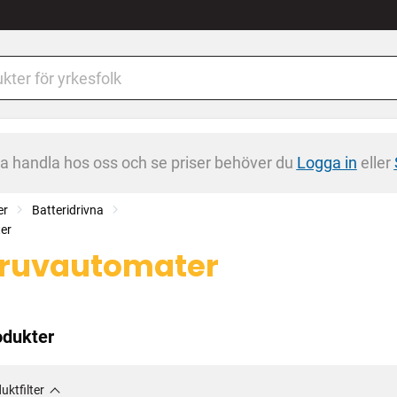
na handla hos oss och se priser behöver du
Logga in
eller
er
Batteridrivna
er
ruvautomater
odukter
uktfilter