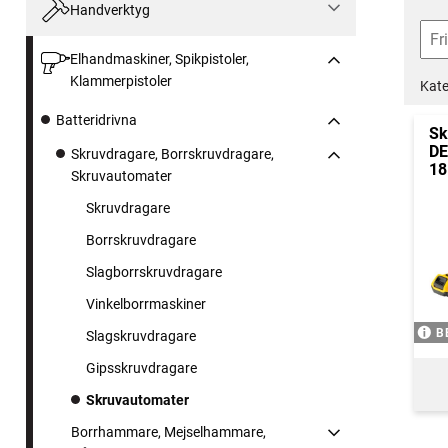
Handverktyg
Elhandmaskiner, Spikpistoler,
Klammerpistoler
Kate
Batteridrivna
Sk
DE
Skruvdragare, Borrskruvdragare,
18
Skruvautomater
Skruvdragare
Borrskruvdragare
Slagborrskruvdragare
Vinkelborrmaskiner
B
Slagskruvdragare
Gipsskruvdragare
Skruvautomater
Borrhammare, Mejselhammare,