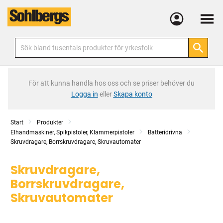
Meny
För att kunna handla hos oss och se priser behöver du
Logga in
eller
Skapa konto
Start
Produkter
Elhandmaskiner, Spikpistoler, Klammerpistoler
Batteridrivna
Skruvdragare, Borrskruvdragare, Skruvautomater
Skruvdragare,
Borrskruvdragare,
Skruvautomater