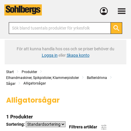
Meny
För att kunna handla hos oss och se priser behöver du
Logga in
eller
Skapa konto
Start
Produkter
Elhandmaskiner, Spikpistoler, Klammerpistoler
Batteridrivna
Alligatorsågar
Sågar
Alligatorsågar
1 Produkter
Sortering:
Filtrera artiklar