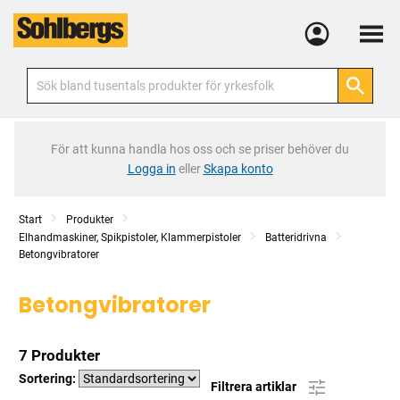
Meny
För att kunna handla hos oss och se priser behöver du
Logga in
eller
Skapa konto
Start
Produkter
Elhandmaskiner, Spikpistoler, Klammerpistoler
Batteridrivna
Betongvibratorer
Betongvibratorer
7 Produkter
Sortering:
Filtrera artiklar