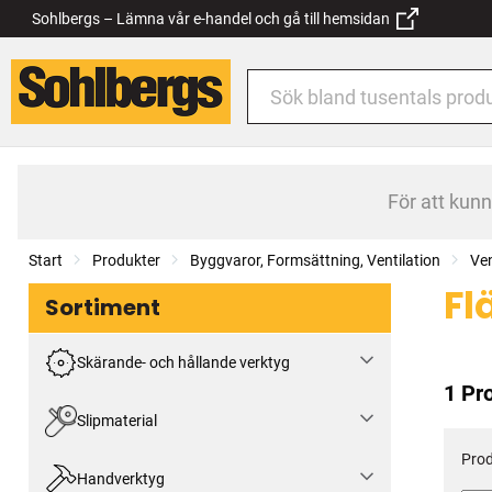
Sohlbergs – Lämna vår e-handel och gå till hemsidan
För att kun
Start
Produkter
Byggvaror, Formsättning, Ventilation
Ven
Fl
Sortiment
Skärande- och hållande verktyg
1 Pr
Slipmaterial
Prod
Handverktyg