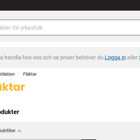
na handla hos oss och se priser behöver du
Logga in
eller
tilation
Fläktar
äktar
odukter
uktfilter