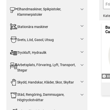
Elhandmaskiner, Spikpistoler,
Klammerpistoler
Kate
Stationära maskiner
Ba
Ca
Svets, Löd, Gasol, Utsug
Tryckluft, Hydraulik
Arbetsplats, Förvaring, Lyft, Transport,
Stegar
B
Skydd, Handskar, Kläder, Skor, Skyltar
Städ, Rengöring, Dammsugare,
Högtryckstvättar