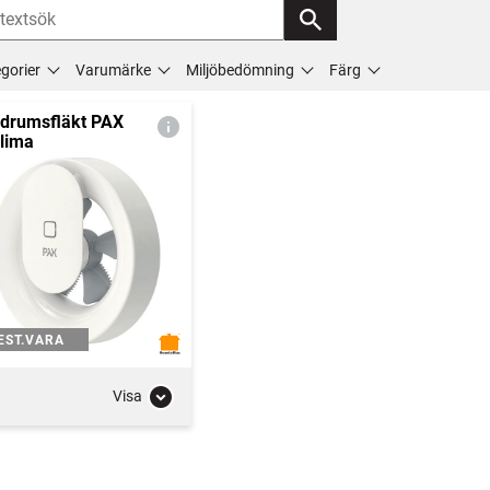
gorier
Varumärke
Miljöbedömning
Färg
drumsfläkt PAX
lima
EST.VARA
Visa