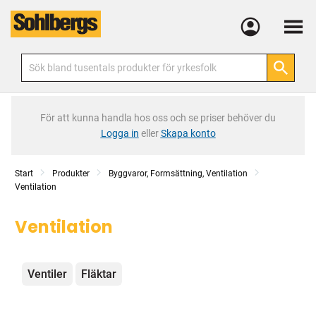
Meny
För att kunna handla hos oss och se priser behöver du
Logga in
eller
Skapa konto
Start
Produkter
Byggvaror, Formsättning, Ventilation
Ventilation
Ventilation
Kategorier
Ventiler
Fläktar