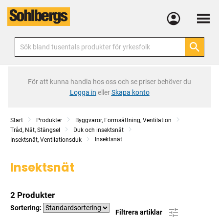
Meny
För att kunna handla hos oss och se priser behöver du
Logga in
eller
Skapa konto
Start
Produkter
Byggvaror, Formsättning, Ventilation
Tråd, Nät, Stängsel
Duk och insektsnät
Insektsnät
Insektsnät, Ventilationsduk
Insektsnät
2 Produkter
Sortering:
Filtrera artiklar