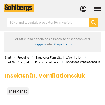
Meny
För att kunna handla hos oss och se priser behöver du
Logga in
eller
Skapa konto
Start
Produkter
Byggvaror, Formsättning, Ventilation
Insektsnät, Ventilationsduk
Tråd, Nät, Stängsel
Duk och insektsnät
Insektsnät, Ventilationsduk
Kategorier
Insektsnät