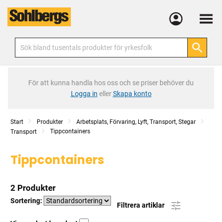
Meny
För att kunna handla hos oss och se priser behöver du
Logga in
eller
Skapa konto
Start
Produkter
Arbetsplats, Förvaring, Lyft, Transport, Stegar
Tippcontainers
Transport
Tippcontainers
2 Produkter
Sortering:
Filtrera artiklar