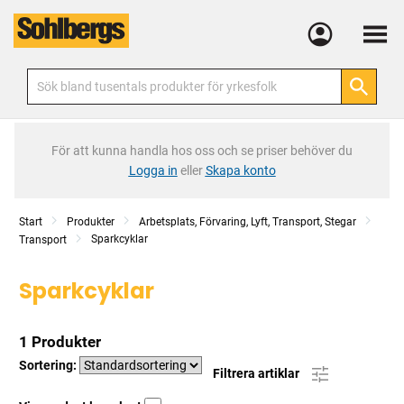
Meny
För att kunna handla hos oss och se priser behöver du
Logga in
eller
Skapa konto
Start
Produkter
Arbetsplats, Förvaring, Lyft, Transport, Stegar
Sparkcyklar
Transport
Sparkcyklar
1 Produkter
Sortering:
Filtrera artiklar