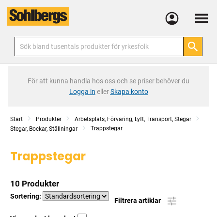
Meny
För att kunna handla hos oss och se priser behöver du
Logga in
eller
Skapa konto
Start
Produkter
Arbetsplats, Förvaring, Lyft, Transport, Stegar
Trappstegar
Stegar, Bockar, Ställningar
Trappstegar
10 Produkter
Sortering:
Filtrera artiklar