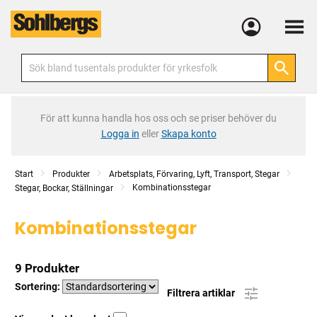
Meny
För att kunna handla hos oss och se priser behöver du
Logga in
eller
Skapa konto
Start
Produkter
Arbetsplats, Förvaring, Lyft, Transport, Stegar
Kombinationsstegar
Stegar, Bockar, Ställningar
Kombinationsstegar
9 Produkter
Sortering:
Filtrera artiklar