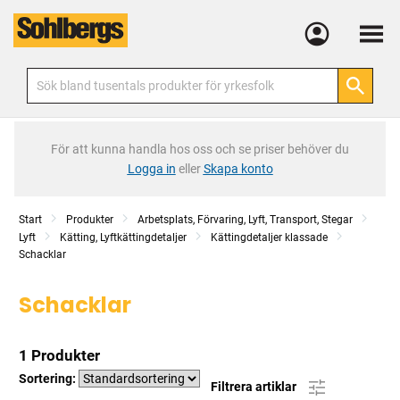
Meny
För att kunna handla hos oss och se priser behöver du
Logga in
eller
Skapa konto
Start
Produkter
Arbetsplats, Förvaring, Lyft, Transport, Stegar
Lyft
Kätting, Lyftkättingdetaljer
Kättingdetaljer klassade
Schacklar
Schacklar
1 Produkter
Sortering:
Filtrera artiklar