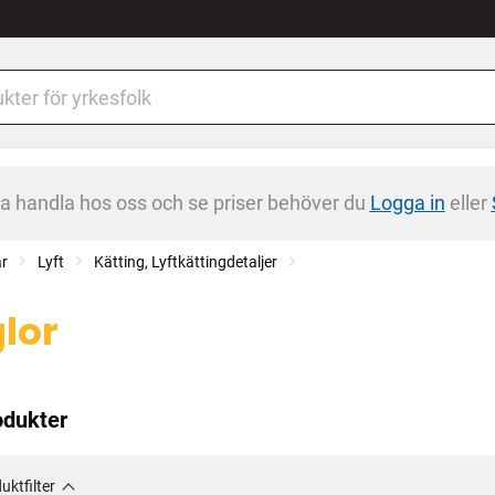
na handla hos oss och se priser behöver du
Logga in
eller
ar
Lyft
Kätting, Lyftkättingdetaljer
lor
odukter
uktfilter