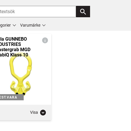
gorier
Varumärke
la GUNNEBO
DUSTRIES
stergrab MGD
abiQ Klass 10
EST.VARA
Visa