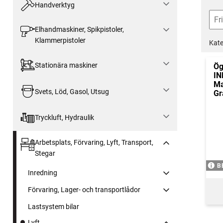
Handverktyg
Elhandmaskiner, Spikpistoler,
Klammerpistoler
Kate
Stationära maskiner
Ög
IN
Ma
Svets, Löd, Gasol, Utsug
Gr
Tryckluft, Hydraulik
Arbetsplats, Förvaring, Lyft, Transport,
Stegar
B
Inredning
Förvaring, Lager- och transportlådor
Lastsystem bilar
Lyft