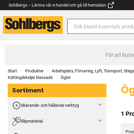
Sohlbergs – Lämna vår e-handel och gå till hemsidan
För att kun
Start
Produkter
Arbetsplats, Förvaring, Lyft, Transport, Steg
Kättingdetaljer klassade
Öglor
Ög
Sortiment
Skärande- och hållande verktyg
1 Pr
Slipmaterial
Prod