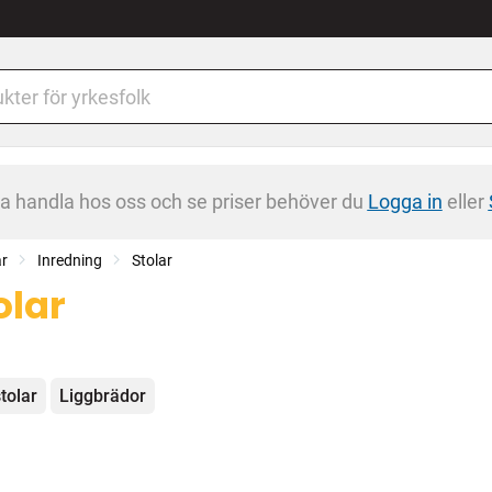
na handla hos oss och se priser behöver du
Logga in
eller
ar
Inredning
Stolar
olar
egorier
tolar
Liggbrädor