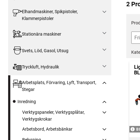
2 Pr
Elhandmaskiner, Spikpistoler,
Klammerpistoler
Prod
Stationära maskiner
Svets, Löd, Gasol, Utsug
Kate
Li
Tryckluft, Hydraulik
BL
Arbetsplats, Förvaring, Lyft, Transport,
Stegar
Inredning
Verktygspaneler, Verktygsplåtar,
Verktygskrokar
Arbetsbord, Arbetsbänkar
B
Belysning