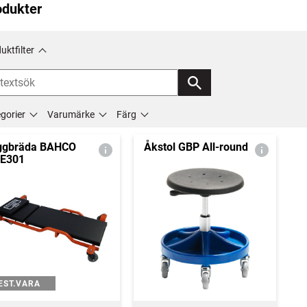
odukter
uktfilter
gorier
Varumärke
Färg
ggbräda BAHCO
Åkstol GBP All-round
E301
EST.VARA