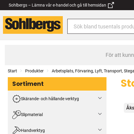
Sohlbergs – Lämna vår e-handel och gå till hemsidan
För att kun
Start
Produkter
Arbetsplats, Förvaring, Lyft, Transport, Steg
St
Sortiment
Skärande- och hållande verktyg
Kat
Åks
Slipmaterial
Handverktyg