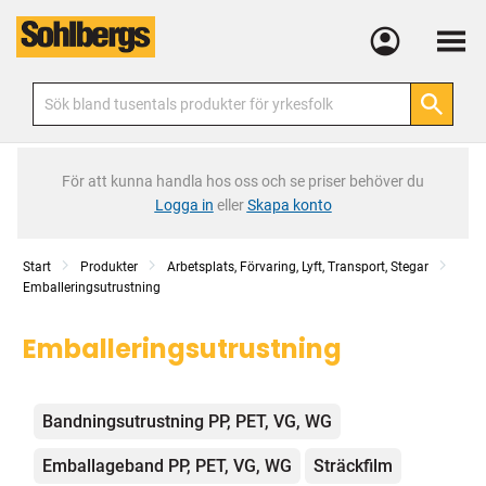
Meny
För att kunna handla hos oss och se priser behöver du
Logga in
eller
Skapa konto
Start
Produkter
Arbetsplats, Förvaring, Lyft, Transport, Stegar
Emballeringsutrustning
Emballeringsutrustning
Kategorier
Bandningsutrustning PP, PET, VG, WG
Emballageband PP, PET, VG, WG
Sträckfilm