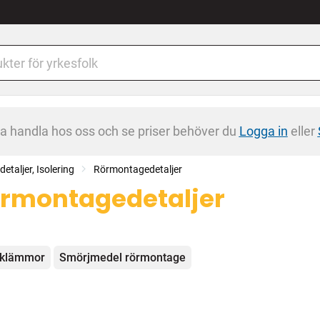
na handla hos oss och se priser behöver du
Logga in
eller
detaljer, Isolering
Rörmontagedetaljer
rmontagedetaljer
egorier
rklämmor
Smörjmedel rörmontage