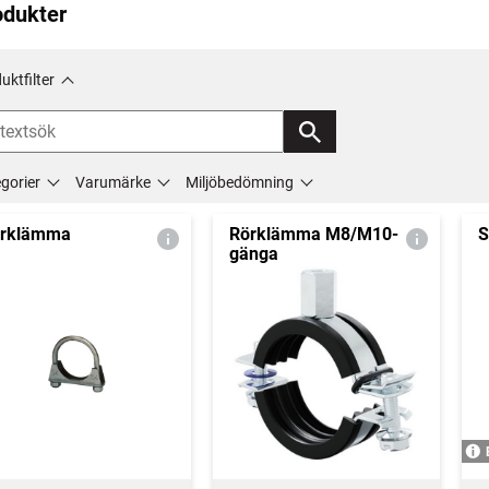
odukter
uktfilter
gorier
Varumärke
Miljöbedömning
rklämma
Rörklämma M8/M10-
S
gänga