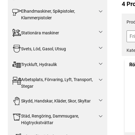
4 Pr
Elhandmaskiner, Spikpistoler,
Klammerpistoler
Prod
Stationära maskiner
Svets, Löd, Gasol, Utsug
Kate
Rö
Tryckluft, Hydraulik
Arbetsplats, Förvaring, Lyft, Transport,
Stegar
Skydd, Handskar, Kläder, Skor, Skyltar
Städ, Rengöring, Dammsugare,
Högtryckstvättar