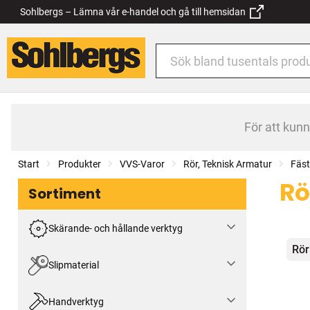
Sohlbergs – Lämna vår e-handel och gå till hemsidan
För att kun
Start
Produkter
VVS-Varor
Rör, Teknisk Armatur
Fäst
Rö
Sortiment
Skärande- och hållande verktyg
Kat
Rö
Slipmaterial
Handverktyg