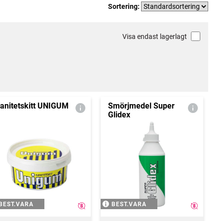
Sortering:
Visa endast lagerlagt
anitetskitt UNIGUM
Smörjmedel Super
Glidex
BEST.VARA
BEST.VARA