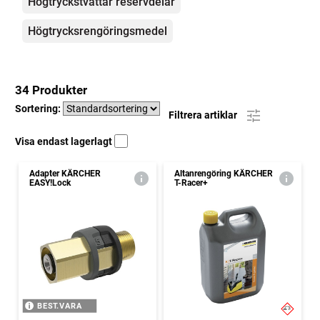
Högtryckstvättar reservdelar
Högtrycksrengöringsmedel
34 Produkter
Sortering:
Filtrera artiklar
Visa endast lagerlagt
Adapter KÄRCHER
Altanrengöring KÄRCHER
EASY!Lock
T-Racer+
BEST.VARA