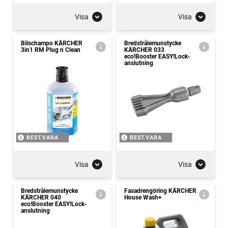
Visa
Visa
Bilschampo KÄRCHER
Bredstrålemunstycke
3in1 RM Plug n Clean
KÄRCHER 033
eco!Booster EASY!Lock-
anslutning
BEST.VARA
BEST.VARA
Visa
Visa
Bredstrålemunstycke
Fasadrengöring KÄRCHER
KÄRCHER 040
House Wash+
eco!Booster EASY!Lock-
anslutning