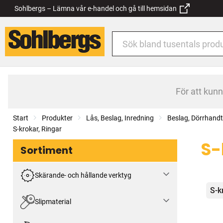
Sohlbergs – Lämna vår e-handel och gå till hemsidan
För att kun
Start
Produkter
Lås, Beslag, Inredning
Beslag, Dörrhand
S-krokar, Ringar
S-
Sortiment
Skärande- och hållande verktyg
Kat
S-k
Slipmaterial