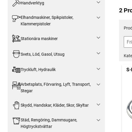
Handverktyg
2 Pr
Elhandmaskiner, Spikpistoler,
Klammerpistoler
Prod
Stationära maskiner
Svets, Löd, Gasol, Utsug
Kate
S-
Tryckluft, Hydraulik
Arbetsplats, Förvaring, Lyft, Transport,
Stegar
Skydd, Handskar, Kläder, Skor, Skyltar
Städ, Rengöring, Dammsugare,
Högtryckstvättar