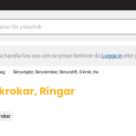
na handla hos oss och se priser behöver du
Logga in
eller
tag
Skruvöglor, Skruvkrokar, Skruvstift, S-krok, Ha
krokar, Ringar
egorier
rokar