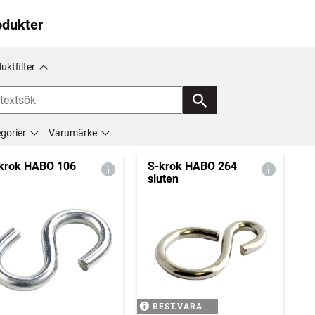
odukter
uktfilter
gorier
Varumärke
krok HABO 106
S-krok HABO 264
sluten
BEST.VARA