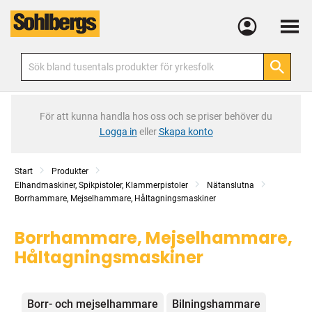
Meny
För att kunna handla hos oss och se priser behöver du
Logga in
eller
Skapa konto
Start
Produkter
Elhandmaskiner, Spikpistoler, Klammerpistoler
Nätanslutna
Borrhammare, Mejselhammare, Håltagningsmaskiner
Borrhammare, Mejselhammare,
Håltagningsmaskiner
Kategorier
Borr- och mejselhammare
Bilningshammare