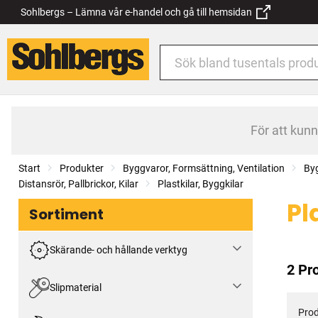
Sohlbergs – Lämna vår e-handel och gå till hemsidan
För att kun
Start
Produkter
Byggvaror, Formsättning, Ventilation
By
Distansrör, Pallbrickor, Kilar
Plastkilar, Byggkilar
Pl
Sortiment
Skärande- och hållande verktyg
2 Pr
Slipmaterial
Prod