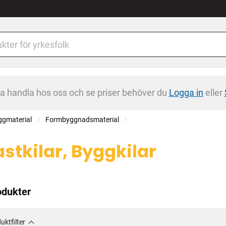
na handla hos oss och se priser behöver du
Logga in
eller
ggmaterial
Formbyggnadsmaterial
astkilar, Byggkilar
odukter
uktfilter