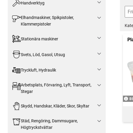
Handverktyg
Elhandmaskiner, Spikpistoler,
Klammerpistoler
Kate
Stationära maskiner
Pl
Svets, Löd, Gasol, Utsug
Tryckluft, Hydraulik
Arbetsplats, Förvaring, Lyft, Transport,
Stegar
B
Skydd, Handskar, Kläder, Skor, Skyltar
Städ, Rengöring, Dammsugare,
Högtryckstvättar