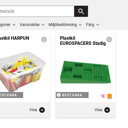
gorier
Varumärke
Miljöbedömning
Färg
astkil HARPUN
Plastkil
EUROSPACERS Stadig
EST.VARA
BEST.VARA
Visa
Visa