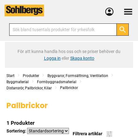
Meny
För att kunna handla hos oss och se priser behöver du
Logga in
eller
Skapa konto
Start
Produkter
Byggvaror, Formsättning, Ventilation
Byggmaterial
Formbyggnadsmaterial
Pallbrickor
Distansrör, Pallbrickor, Kilar
Pallbrickor
1 Produkter
Sortering:
Filtrera artiklar