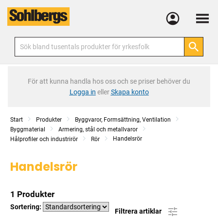
Meny
För att kunna handla hos oss och se priser behöver du
Logga in
eller
Skapa konto
Start
Produkter
Byggvaror, Formsättning, Ventilation
Byggmaterial
Armering, stål och metallvaror
Handelsrör
Hålprofiler och industrirör
Rör
Handelsrör
1 Produkter
Sortering:
Filtrera artiklar