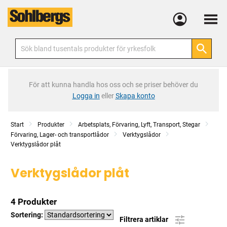
Meny
För att kunna handla hos oss och se priser behöver du
Logga in
eller
Skapa konto
Start
Produkter
Arbetsplats, Förvaring, Lyft, Transport, Stegar
Förvaring, Lager- och transportlådor
Verktygslådor
Verktygslådor plåt
Verktygslådor plåt
4 Produkter
Sortering:
Filtrera artiklar