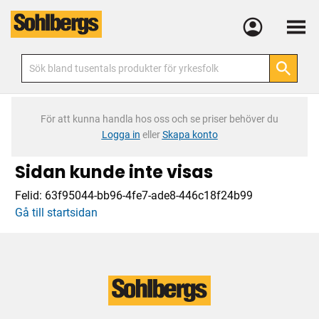
Meny
För att kunna handla hos oss och se priser behöver du
Logga in
eller
Skapa konto
Sidan kunde inte visas
Felid:
63f95044-bb96-4fe7-ade8-446c18f24b99
Gå till startsidan